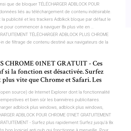
s, ainsi que de bloquer TÉLÉCHARGER ADBLOCK POUR
nnées liés au téléchargement de contenu indésirable.
la publicité et les trackers Adblkck bloque par défaut le
e pour commencer à naviguer 8x plus vite en …
GRATUITEMENT TÉLÉCHARGER ADBLOCK PLUS CHROME
n de filtrage de contenu destiné aux navigateurs de la
 CHROME 01NET GRATUIT - Ces
 si la fonction est désactivée. Surfez
 plus vite que Chrome et Safari. Les
open source) de Internet Explorer dont la fonctionnalité
tempestives et bien sûr les bannières publicitaires.
charger adblock plus windows, adblock plus windows,
ÉLÉCHARGER ADBLOCK POUR CHROME 01NET GRATUITEMENT
UITEMENT - Surfez plus rapidement Surfez jusqu'à 8x
ès bon logiciel anti pub qui fonctionne à merveille. Pour