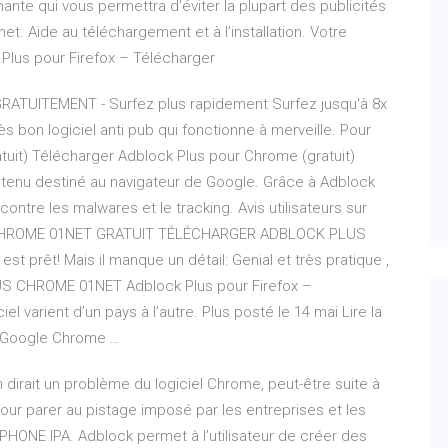
mante qui vous permettra d’éviter la plupart des publicités
net. Aide au téléchargement et à l’installation. Votre
 Plus pour Firefox – Télécharger
UITEMENT - Surfez plus rapidement Surfez jusqu'à 8x
ès bon logiciel anti pub qui fonctionne à merveille. Pour
tuit) Télécharger Adblock Plus pour Chrome (gratuit)
ntenu destiné au navigateur de Google. Grâce à Adblock
ntre les malwares et le tracking. Avis utilisateurs sur
CHROME 01NET GRATUIT TÉLÉCHARGER ADBLOCK PLUS
prêt! Mais il manque un détail: Genial et très pratique ,
US CHROME 01NET Adblock Plus pour Firefox –
l varient d’un pays à l’autre. Plus posté le 14 mai Lire la
ur Google Chrome …
 dirait un problème du logiciel Chrome, peut-être suite à
our parer au pistage imposé par les entreprises et les
ONE IPA. Adblock permet à l’utilisateur de créer des