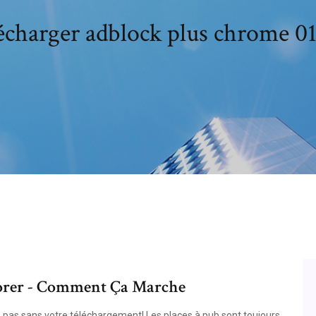
écharger adblock plus chrome 01
lorer - Comment Ça Marche
 pas sans votre téléchargement! Les places à pub sont toujours