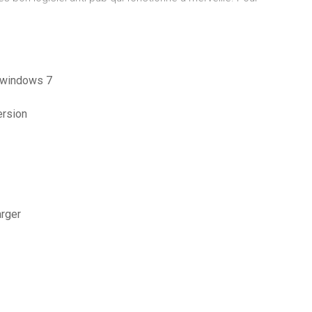
r windows 7
ersion
arger