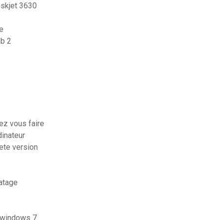
skjet 3630
ne
ab 2
ez vous faire
inateur
ete version
matage
r windows 7