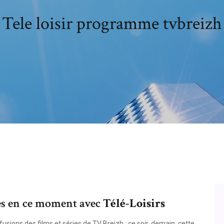
Tele loisir programme tvbreizh
es en ce moment avec
Télé
-
Loisirs
usions des films et séries de TV Breizh : ce soir, demain, cette