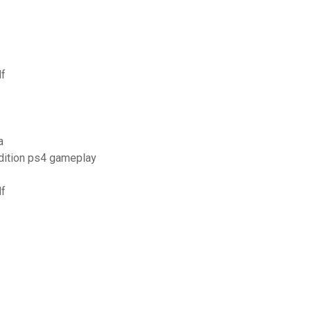
df
a
dition ps4 gameplay
df