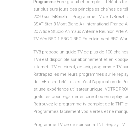
Programme
Free gratuit et complet - Téléobs R
sur plusieurs jours des principales chaînes de t
2020 sur
TvBreizh
... Programme TV de TvBreizh 
3SAT 6ter 8 Mont-Blanc A+ International France 
20 Altice Studio Animaux Antenne Réunion Arte
TV één BBC 1 BBC 2 BBC Entertainment BBC Worl
TV8 propose un guide TV de plus de 100 chaines
TV8 est disponible sur abonnement et en kiosque
Internet : TV en direct, ce soir, programme TV s
Rattrapez les meilleurs programmes sur le repla
de TvBreizh. Télé-Loisirs c'est l'application de
et une expérience utilisateur unique. VOTRE PRO
gratuites pour regarder en direct ou en replay t
Retrouvez le programme tv complet de la TNT et 
Programmez facilement vos alertes et ne manq
Programme TV de ce soir sur la TNT. Replay TV : 