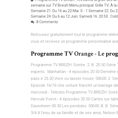
semaine sur TV Breizh Menu principal. Grille TV; À la 
Semaine 21. Du 16 au 22 Mai. S - 1 Semaine 22. Du 23
Semaine 24. Du 6 au 12 Juin. Samedi 16. 20:50 . Col
8 Comments
Retrouvez gratuitement tout le programme télévi
vous et recevez un programme personnalisé avec 
Programme TV
Orange - Le
pro
Programme TV BREIZH: Soirée. 2. B. 20.50 Série 
experts : Manhattan - 4 épisodes 20.50 Dernière 
pass é 23.20 Vivre ou laisser mourir. 00h00: 2. S
Episode 16/16 Une voiture franchit un barrage 
mercredi - Téléobs Programme TV BREIZH: Soirée
Hercule Poirot - 4 épisodes 20.50 Cartes sur tab
Davenheim 00.30 Les pendules. 00h00: B. B. Séri
3/6 A l'insu de sa famille et de ses amis, Nelson