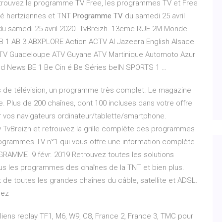
etrouvez le programme TV Free, les programmes TV et Free
élé hertziennes et TNT
Programme TV
du samedi 25 avril
du samedi 25 avril 2020. TvBreizh. 13eme RUE 2M Monde
AB 1 AB 3 ABXPLORE Action ACTV Al Jazeera English Alsace
 ATV Guadeloupe ATV Guyane ATV Martinique Automoto Azur
d News BE 1 Be Cin é Be Séries beIN SPORTS 1 …
 de télévision, un programme très complet. Le magazine
. Plus de 200 chaînes, dont 100 incluses dans votre offre
ur vos navigateurs ordinateur/tablette/smartphone.
y TvBreizh et retrouvez la grille complète des programmes
 Programmes TV n°1 qui vous offre une information complète
GRAMME 9 févr. 2019 Retrouvez toutes les solutions
ous les programmes des chaînes de la TNT et bien plus.
de toutes les grandes chaînes du câble, satellite et ADSL.
uez
liens replay TF1, M6, W9, C8, France 2, France 3, TMC pour