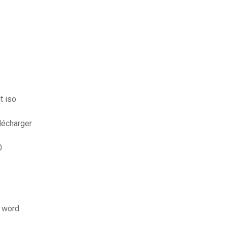
t iso
élécharger
0
t word