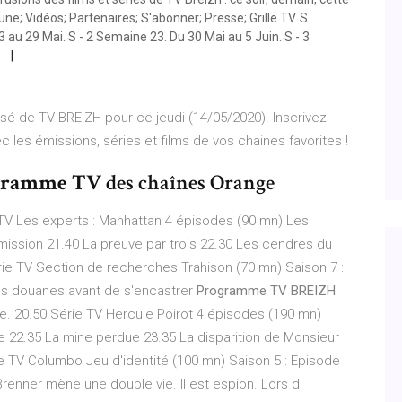
une; Vidéos; Partenaires; S'abonner; Presse; Grille TV. S
 au 29 Mai. S - 2 Semaine 23. Du 30 Mai au 5 Juin. S - 3
d
sé de TV BREIZH pour ce jeudi (14/05/2020). Inscrivez-
les émissions, séries et films de vos chaines favorites !
gramme TV
des chaînes Orange
TV Les experts : Manhattan 4 épisodes (90 mn) Les
mission 21.40 La preuve par trois 22.30 Les cendres du
érie TV Section de recherches Trahison (70 mn) Saison 7 :
des douanes avant de s'encastrer
Programme TV BREIZH
. 20.50 Série TV Hercule Poirot 4 épisodes (190 mn)
le 22.35 La mine perdue 23.35 La disparition de Monsieur
e TV Columbo Jeu d'identité (100 mn) Saison 5 : Episode
 Brenner mène une double vie. Il est espion. Lors d